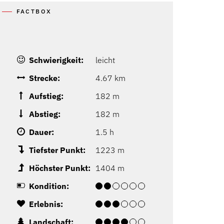
FACTBOX
Schwierigkeit:
leicht
Strecke:
4.67 km
Aufstieg:
182 m
Abstieg:
182 m
Dauer:
1.5 h
Tiefster Punkt:
1223 m
Höchster Punkt:
1404 m
Kondition:
Erlebnis:
Landschaft: