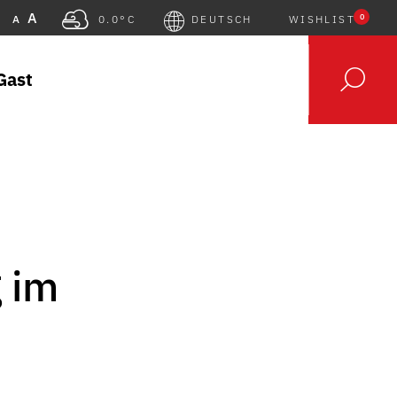
A
0
A
0.0°C
DEUTSCH
WISHLIST
Gast
 im