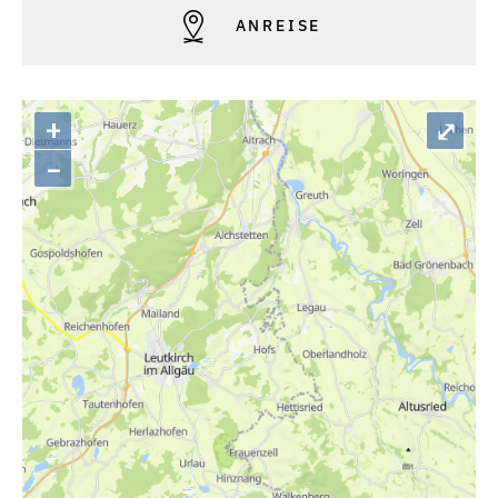
ANREISE
+
⤢
–