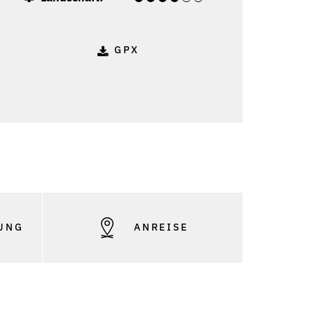
GPX
o: Karin Hillebrand - Gemeinde Alberschwende
UNG
ANREISE