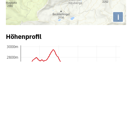
i
Höhenprofil
3000m
2800m
2600m
2400m
2200m
2000m
1800m
1600m
0km
2km
4km
6km
8km
10km