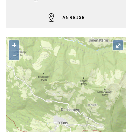
ANREISE
+
⤢
–