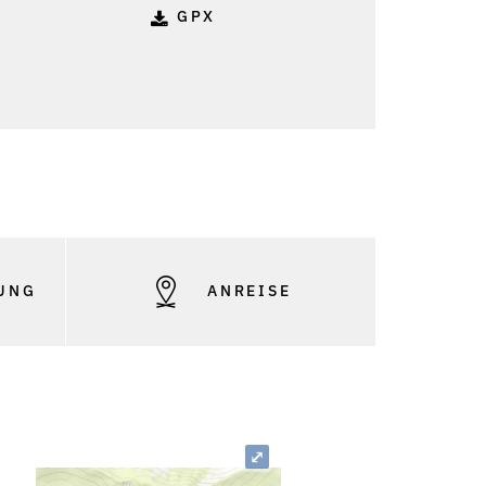
GPX
UNG
ANREISE
⤢