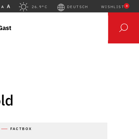
A
0
A
26.9°C
DEUTSCH
WISHLIST
Gast
old
FACTBOX