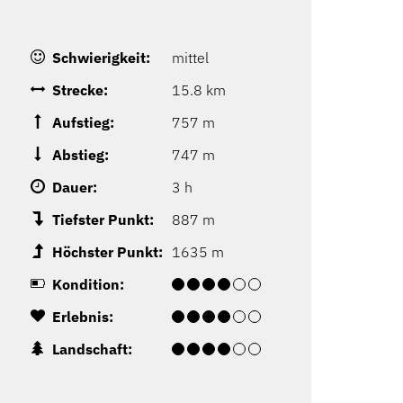
Schwierigkeit:
mittel
Strecke:
15.8 km
Aufstieg:
757 m
Abstieg:
747 m
Dauer:
3 h
Tiefster Punkt:
887 m
Höchster Punkt:
1635 m
Kondition:
Erlebnis:
Landschaft: