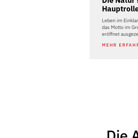
Die Natur 
pielstationen. Da ist wirklich
Hauptroll
 was dabei!
Leben im Einklan
RFAHREN
das Motto im Gr
eröffnet ausgez
MEHR ERFAH
Die 