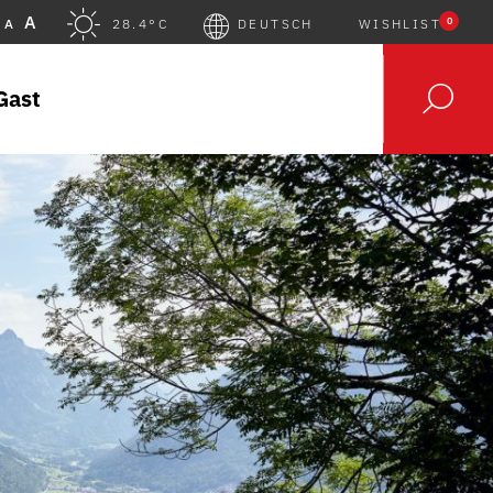
A
0
A
28.4°C
DEUTSCH
WISHLIST
Gast