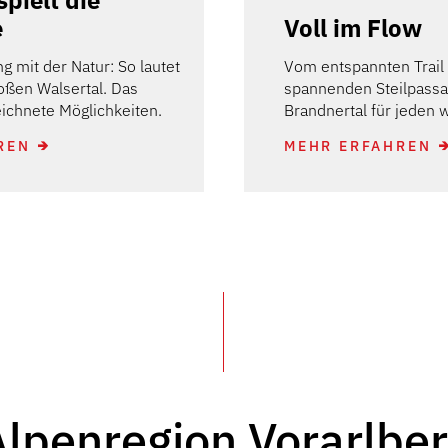
spielt die
e
Voll im Flow
g mit der Natur: So lautet
Vom entspannten Trail 
oßen Walsertal. Das
spannenden Steilpassag
eichnete Möglichkeiten.
Brandnertal für jeden 
REN
MEHR ERFAHREN
Alpenregion Vorarlber