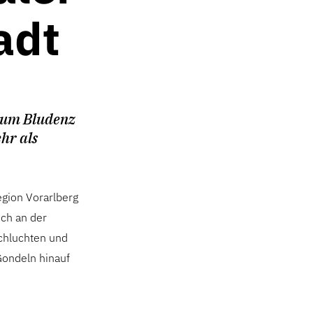
adt
 um Bludenz
hr als
egion Vorarlberg
uch an der
Schluchten und
Gondeln hinauf