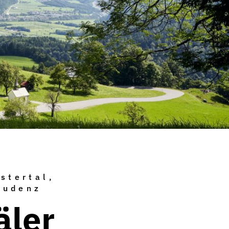
stertal,
ludenz
äler