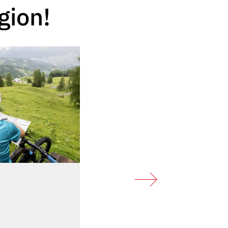
gion!
Bludenz bei Nacht
Kleine Stadt, große Geschicht