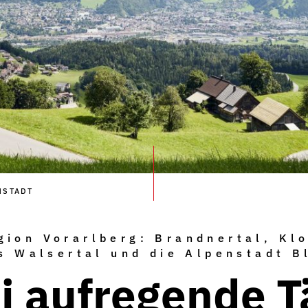
NSTADT
gion Vorarlberg: Brandnertal, Klo
s Walsertal und die Alpenstadt B
i aufregende T