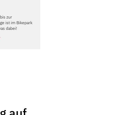
Besondere Einblicke ermöglic
aufregende Nachtwächterführ
bis zur
MEHR ERFAHREN
e ist im Bikepark
was dabei!
g auf