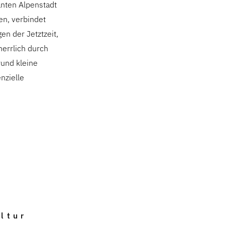
anten Alpenstadt
en, verbindet
en der Jetztzeit,
herrlich durch
rund kleine
nzielle
ltur