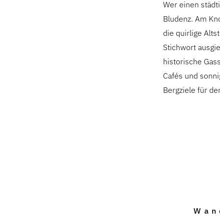
Wer einen städti
Bludenz. Am Kno
die quirlige Alt
Stichwort ausgi
historische Gas
Cafés und sonni
Bergziele für de
Wan