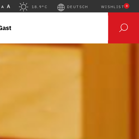
A
0
A
18.9°C
DEUTSCH
WISHLIST
Gast