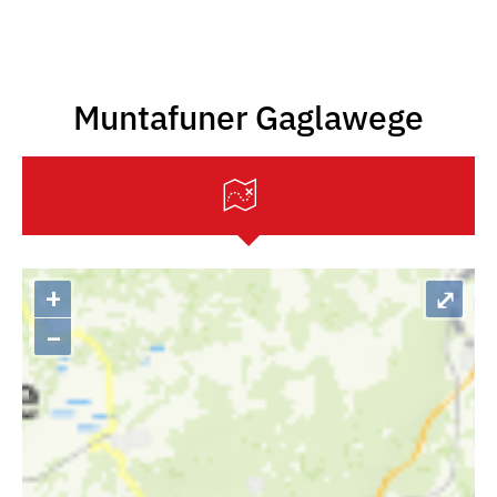
Muntafuner Gaglawege
+
⤢
–