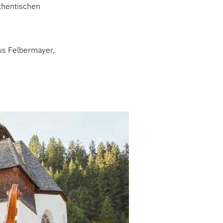
uthentischen
us Felbermayer,