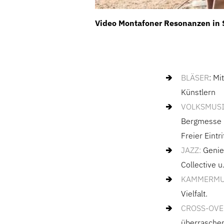
Video Montafoner Resonanzen in S
BLÄSER
: M
Künstlern
VOLKSMUS
Bergmesse 
Freier Eintr
JAZZ:
Genieß
Collective u.
KAMMERMU
Vielfalt.
CROSS-OVE
überrasche