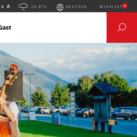
A
0
A
24.8°C
DEUTSCH
WISHLIST
Gast