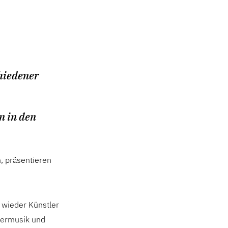
chiedener
n in den
, präsentieren
 wieder Künstler
mermusik und