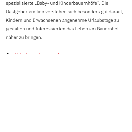
spezialisierte „Baby- und Kinderbauernhöfe“. Die
Gastgeberfamilien verstehen sich besonders gut darauf,
Kindern und Erwachsenen angenehme Urlaubstage zu
gestalten und Interessierten das Leben am Bauernhof
näher zu bringen.
Urlaub am Bauernhof
KONTAKT:
Vorarlberg Tourismus GmbH
CAMPUS V | Hintere Achmühlerstraße 1c
6850 Dornbirn | Österreich