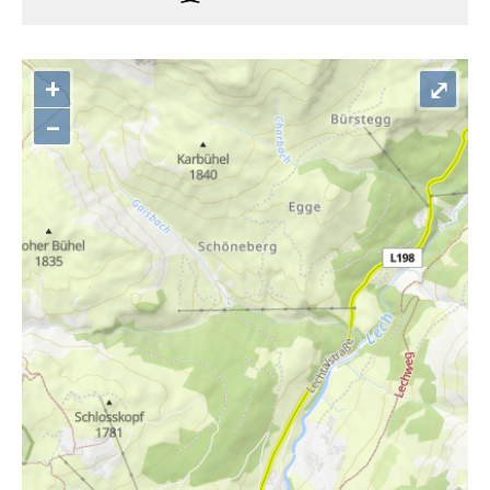
+
⤢
–