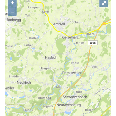
+
⤢
–