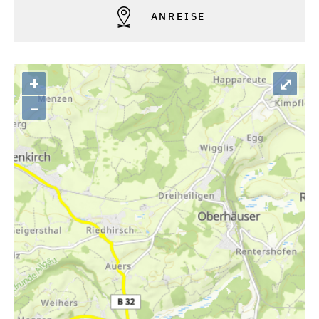
ANREISE
+
⤢
–