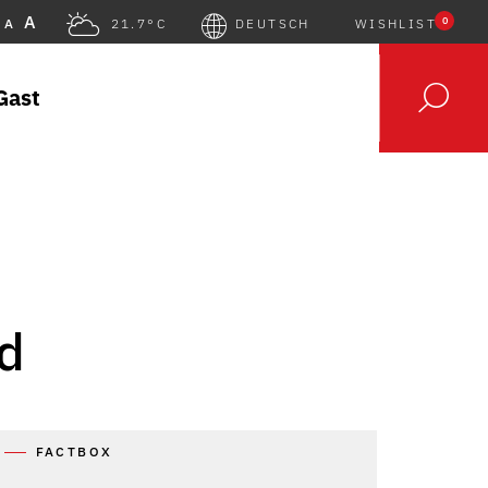
A
0
A
21.7°C
DEUTSCH
WISHLIST
Gast
ad
FACTBOX