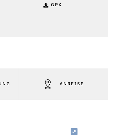
GPX
UNG
ANREISE
⤢