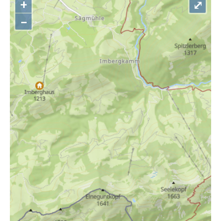
+
⤢
–