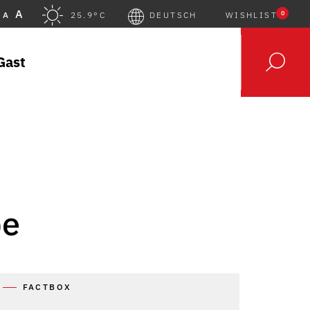
A
0
A
25.9°C
DEUTSCH
WISHLIST
Gast
pe
FACTBOX