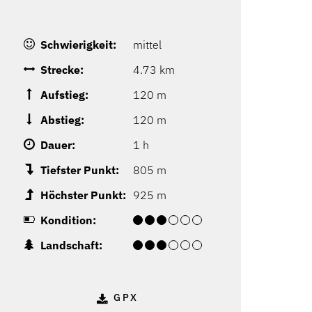
Schwierigkeit:
mittel
Strecke:
4.73 km
Aufstieg:
120 m
Abstieg:
120 m
Dauer:
1 h
Tiefster Punkt:
805 m
Höchster Punkt:
925 m
Kondition:
Landschaft:
GPX