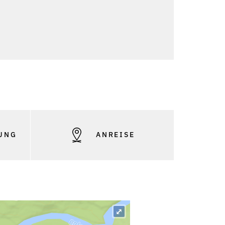
UNG
ANREISE
⤢