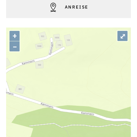
ANREISE
+
⤢
–