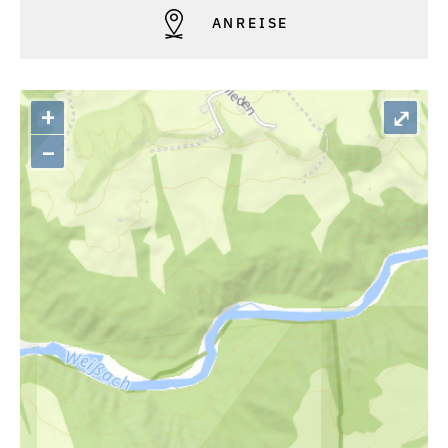
ANREISE
+
⤢
–