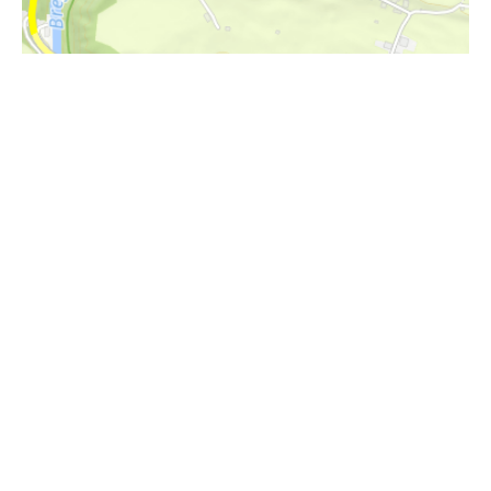
i
Höhenprofil
680m
660m
640m