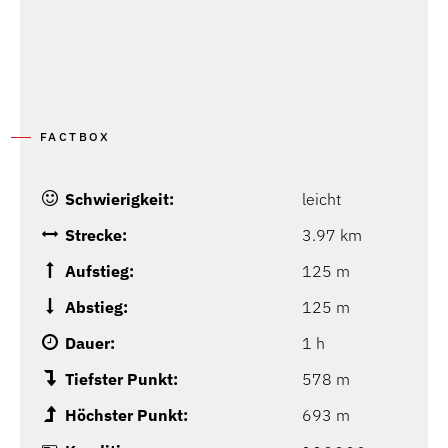
FACTBOX
Schwierigkeit:
leicht
Strecke:
3.97 km
Aufstieg:
125 m
Abstieg:
125 m
Dauer:
1 h
Tiefster Punkt:
578 m
Höchster Punkt:
693 m