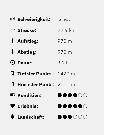
Schwierigkeit:
schwer
Strecke:
22.9 km
Aufstieg:
970 m
Abstieg:
970 m
Dauer:
3.2 h
Tiefster Punkt:
1420 m
Höchster Punkt:
2010 m
Kondition:
Erlebnis:
Landschaft: