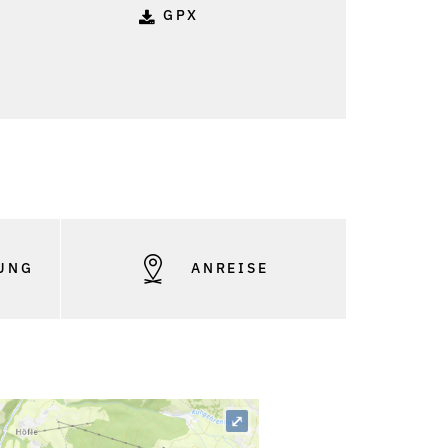
GPX
UNG
ANREISE
⤢