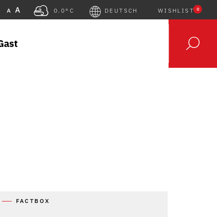
A
0
A
0.0°C
DEUTSCH
WISHLIST
Gast
FACTBOX