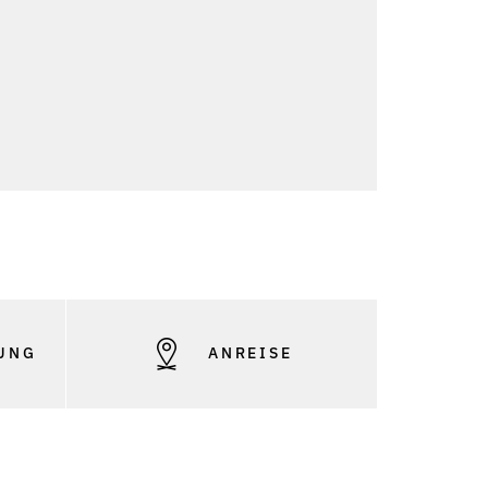
o: © Archiv Warth
UNG
ANREISE