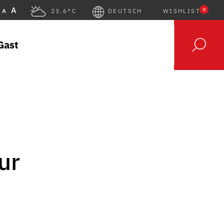
A
0
A
23.6°C
DEUTSCH
WISHLIST
Gast
ur