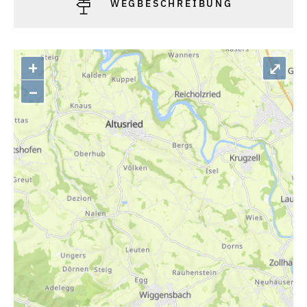
WEGBESCHREIBUNG
+
⤢
–