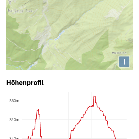
i
Höhenprofil
860m
850m
840m