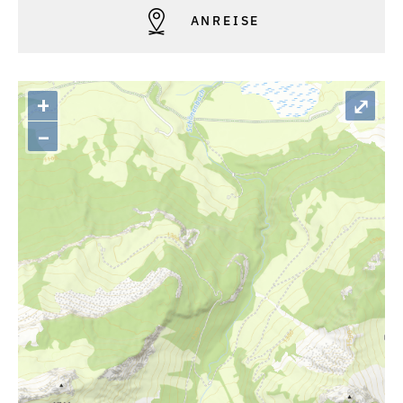
ANREISE
+
⤢
–