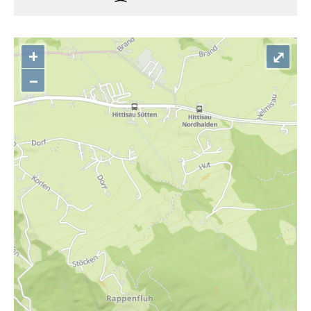
+
⤢
–