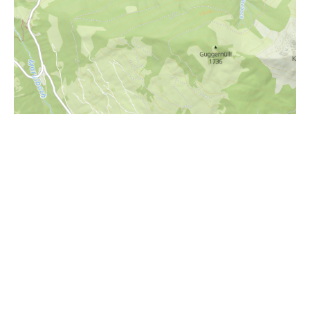
i
Höhenprofil
1700m
1650m