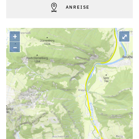
ANREISE
+
⤢
–