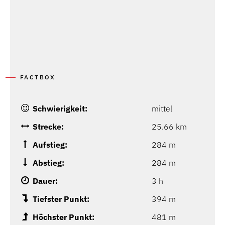
FACTBOX
Schwierigkeit:
mittel
Strecke:
25.66 km
Aufstieg:
284 m
Abstieg:
284 m
Dauer:
3 h
Tiefster Punkt:
394 m
Höchster Punkt:
481 m