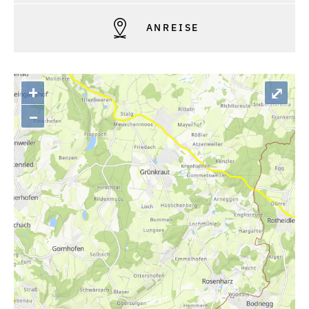
ANREISE
+
⤢
–