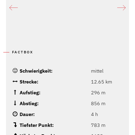
FACTBOX
Schwierigkeit:
mittel
Strecke:
12.65 km
Aufstieg:
296 m
Abstieg:
856 m
Dauer:
4 h
Tiefster Punkt:
783 m