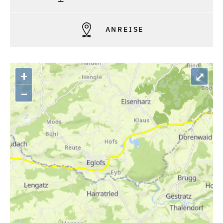
ANREISE
+
⤢
–