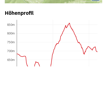
Höhenprofil
850m
800m
750m
700m
650m
600m
550m
0km
5km
10km
Der Bregenzerwald ist bekannt für innovative und