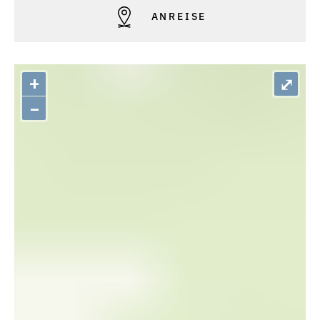
ANREISE
+
⤢
–