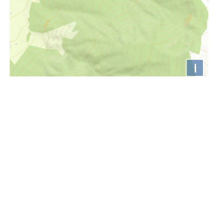
i
Höhenprofil
800m
795m
790m
785m