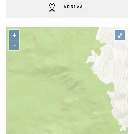
ARRIVAL
+
⤢
–