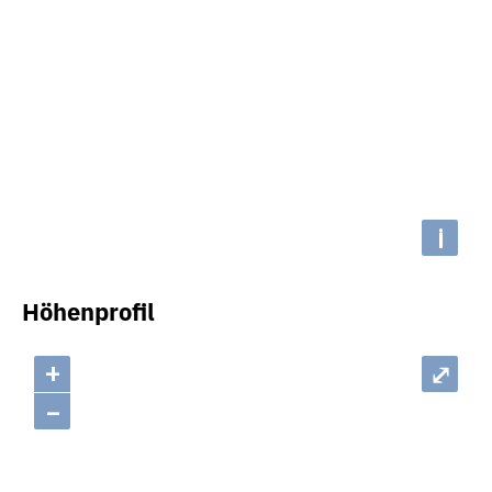
i
Höhenprofil
+
⤢
–