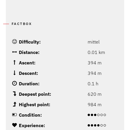
FACTBOX
Difficulty:
mittel
Distance:
0.01 km
Ascent:
394 m
Descent:
394 m
Duration:
0.1 h
Deepest point:
620 m
Highest point:
984 m
Condition:
Experience: