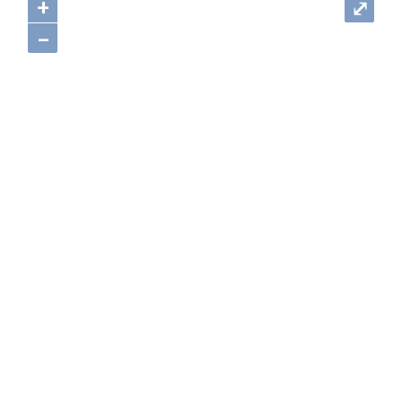
+
⤢
–