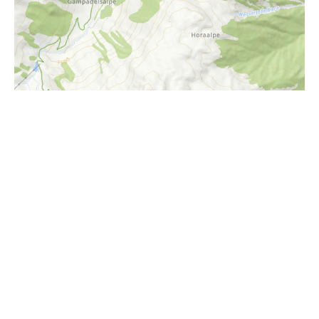
i
Höhenprofil
1800m