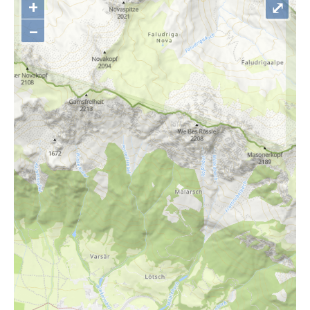
+
⤢
–