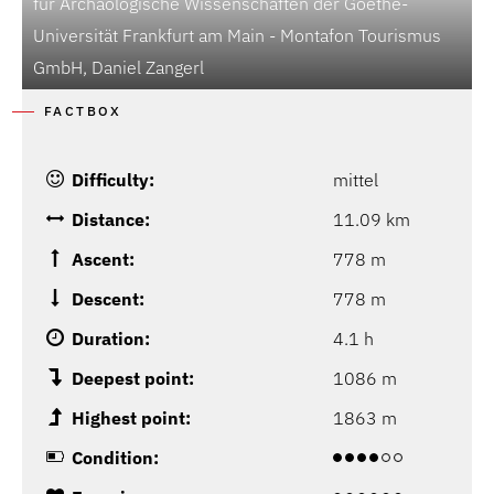
für Archäologische Wissenschaften der Goethe-
Universität Frankfurt am Main - Montafon Tourismus
GmbH, Daniel Zangerl
FACTBOX
Difficulty:
mittel
Distance:
11.09 km
Ascent:
778 m
Descent:
778 m
Duration:
4.1 h
Deepest point:
1086 m
Highest point:
1863 m
Condition: